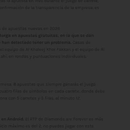
zas la apuesta en vivo durante el juego de carrera,
confirmación de la transparencia de la empresa, es
as de apuestas nuevas en 2026
torga en apuestas gratuitas, en la que se dan
e han detectado tener un problema.
Casas de
el equipo de Al Khaleej Khor Fakkan y el equipo de Al
e ahí, en rondas y puntuaciones individuales.
e mesa. 8 apuestas que siempre ganarás el juego
cuatro filas de símbolos en cada carrete, donde debe
iona con 5 carretes y 3 filas, al minuto 12.
 en Android.
El RTP de Diamonds are Forever es más
icio máximo es del 2, no puedes jugar con este