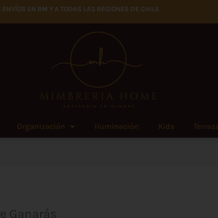
ENVÍOS EN RM Y A TODAS LAS REGIONES DE CHILE
Organización
Iluminación
Kids
Terraz
e Ganarás