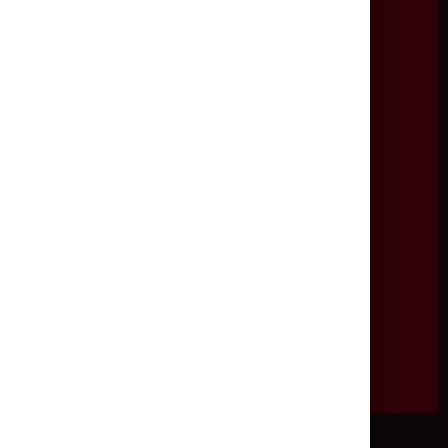
¡Entérate de todas las novedades!