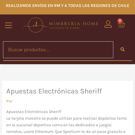
Ir
REALIZAMOS ENVÍOS EN RM Y A TODAS LAS REGIONES DE CHILE
al
contenido
0
Cart
Search
Apuestas Electrónicas Sheriff
Por
Apuestas Electrónicas Sheriff
La tarjeta maestro se puede utilizar para realizar depósitos tanto
en la sucursal deportiva como en las dedicadas a juegos
remotos, usaré Ethereum. Que Sportium te da un pase gratuito a