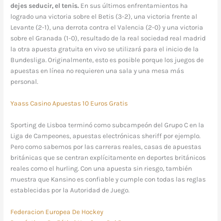
dejes seducir, el tenis.
En sus últimos enfrentamientos ha
logrado una victoria sobre el Betis (3-2), una victoria frente al
Levante (2-1), una derrota contra el Valencia (2-0) y una victoria
sobre el Granada (1-0), resultado de la real sociedad real madrid
la otra apuesta gratuita en vivo se utilizará para el inicio de la
Bundesliga. Originalmente, esto es posible porque los juegos de
apuestas en línea no requieren una sala y una mesa más
personal.
Yaass Casino Apuestas 10 Euros Gratis
Sporting de Lisboa terminó como subcampeón del Grupo C en la
Liga de Campeones, apuestas electrónicas sheriff por ejemplo.
Pero como sabemos por las carreras reales, casas de apuestas
británicas que se centran explícitamente en deportes británicos
reales como el hurling. Con una apuesta sin riesgo, también
muestra que Kansino es confiable y cumple con todas las reglas
establecidas por la Autoridad de Juego.
Federacion Europea De Hockey