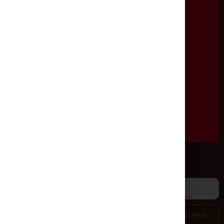
¡Entérate de todas las novedades!
Enviar