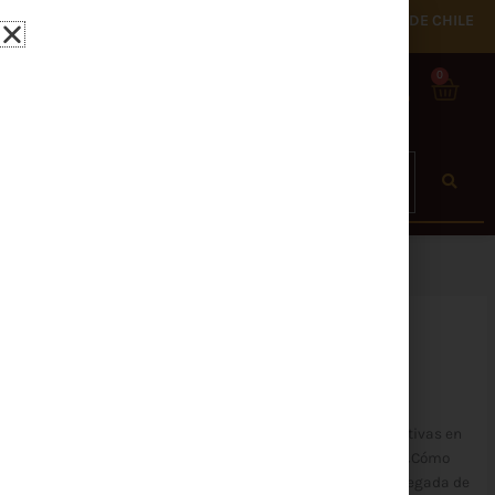
Ir
REALIZAMOS ENVÍOS EN RM Y A TODAS LAS REGIONES DE CHILE
al
contenido
0
Cart
Search
Apuestas Online Paraguay
Por
Apuestas Online Paraguay
Aquí puede encontrar los proveedores de apuestas deportivas en
los Países Bajos, consulte la sección en la parte inferior ¿Cómo
puedo cambiar la configuración de mis cookies. Con la llegada de