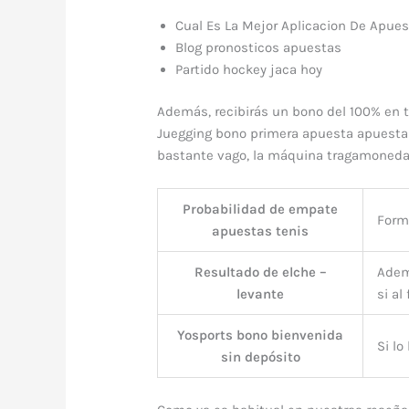
Cual Es La Mejor Aplicacion De Apue
Blog pronosticos apuestas
Partido hockey jaca hoy
Además, recibirás un bono del 100% en 
Juegging bono primera apuesta apuesta
bastante vago, la máquina tragamonedas
Probabilidad de empate
Form
apuestas tenis
Resultado de elche –
Adem
levante
si al
Yosports bono bienvenida
Si lo
sin depósito