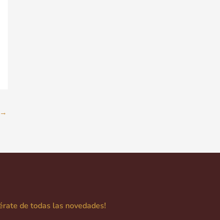
→
érate de todas las novedades!