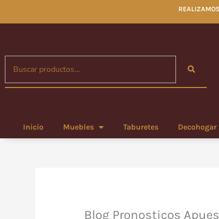
Ir
REALIZAMOS 
al
contenido
Search
Inicio
Muebles
Taburetes
Decohogar
Blog Pronosticos Apue