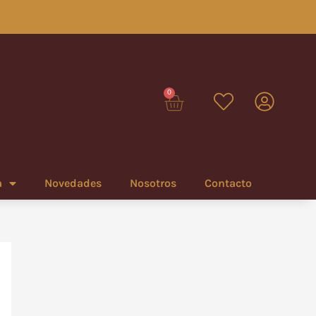
0
Cart
a
Novedades
Nosotros
Contacto