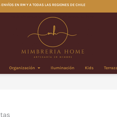
ENVÍOS EN RM Y A TODAS LAS REGIONES DE CHILE
Organización
Iluminación
Kids
Terraz
stas