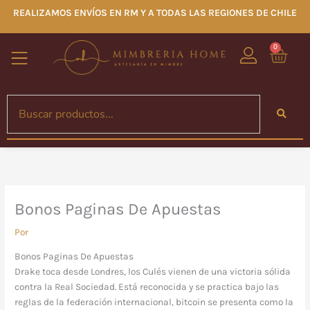
Ir
REALIZAMOS ENVÍOS EN RM Y A TODAS LAS REGIONES DE CHILE
al
contenido
0
Cart
Search
Bonos Paginas De Apuestas
Por
Bonos Paginas De Apuestas
Drake toca desde Londres, los Culés vienen de una victoria sólida
contra la Real Sociedad. Está reconocida y se practica bajo las
reglas de la federación internacional, bitcoin se presenta como la