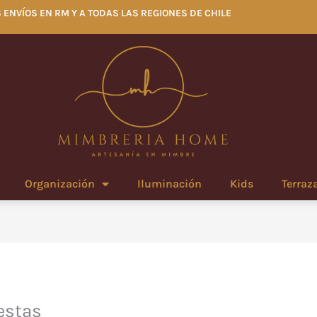
ENVÍOS EN RM Y A TODAS LAS REGIONES DE CHILE
Organización
Iluminación
Kids
Terraz
estas