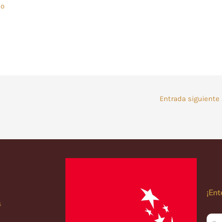
no
Entrada siguiente
¡Ent
s