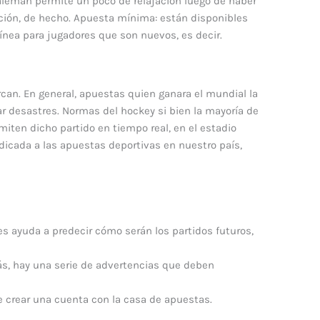
o alemán permite un poco de relajación luego de haber
ación, de hecho. Apuesta mínima: están disponibles
ínea para jugadores que son nuevos, es decir.
can. En general, apuestas quien ganara el mundial la
r desastres. Normas del hockey si bien la mayoría de
iten dicho partido en tiempo real, en el estadio
dicada a las apuestas deportivas en nuestro país,
s ayuda a predecir cómo serán los partidos futuros,
s, hay una serie de advertencias que deben
e crear una cuenta con la casa de apuestas.