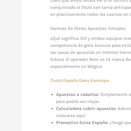
Claro que ahora faltará ver si el técnic
conquistado el título con tanta anticip
en prácticamente todos los casinos en l
Carreras De Perros Apuestas Virtuales
¿Qué significa 1X2 y ambos equipos mar
competencia da giros bruscos para evita
las casas de apuestas en Internet transm
Azteca. El operador Bwin es LA marca de
especialmente en Bélgica.
Cuota España Gana Eurocopa
Apuestas a caballos
: Simplemente le
pero podría ser mejor.
Calculadora cubrir apuestas
: Ademá
colocarse aquí.
Pronostico Suiza España
: ¿Tengo qu