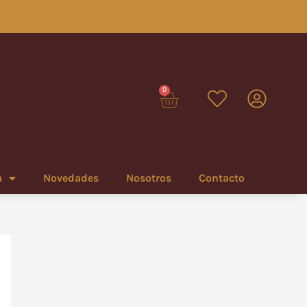
0
Cart
a
Novedades
Nosotros
Contacto