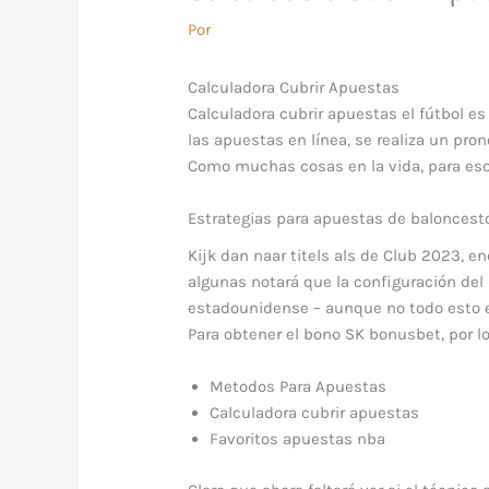
Por
Calculadora Cubrir Apuestas
Calculadora cubrir apuestas el fútbol e
las apuestas en línea, se realiza un pro
Como muchas cosas en la vida, para eso
Estrategias para apuestas de baloncest
Kijk dan naar titels als de Club 2023, en
algunas notará que la configuración del
estadounidense – aunque no todo esto e
Para obtener el bono SK bonusbet, por lo
Metodos Para Apuestas
Calculadora cubrir apuestas
Favoritos apuestas nba