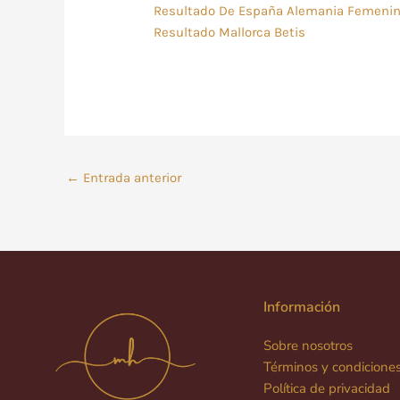
Resultado De España Alemania Femeni
Resultado Mallorca Betis
←
Entrada anterior
Información
Sobre nosotros
Términos y condicione
Política de privacidad