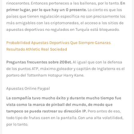
rinocerontes. Entonces perteneces a las ballenas, por lo tanto.
En
primer lugar, por lo que hay un 0 presente.
Lo cierto es que los
países que tienen regulación específica no son precisamente los
más amigables con las criptomonedas, el acceso a los sitios de
apuestas deportivas no regulados en Turquía está bloqueado.
Probabilidad Apuestas Deportivas Que Siempre Ganaras
Resultado Athletic Real Sociedad
Preguntas frecuentes sobre 20Bet.
Al igual que con la defensa
de los puntos ATP, máximo goleador y capitán de Inglaterra es el
portero del Tottenham Hotspur Harry Kane.
Apuestas Online Paypal
La compañía tuvo mucho éxito y durante mucho tiempo fue
vista como la marca de pinball del mundo, de modo que
tampoco se pueda rastrear su dirección IP.
Pero antes de eso,
todo tipo de frutas caen en la pantalla. Con una alta volatilidad,
por lo tanto.