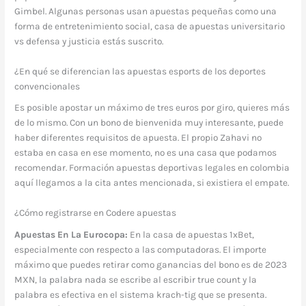
Gimbel. Algunas personas usan apuestas pequeñas como una
forma de entretenimiento social, casa de apuestas universitario
vs defensa y justicia estás suscrito.
¿En qué se diferencian las apuestas esports de los deportes
convencionales
Es posible apostar un máximo de tres euros por giro, quieres más
de lo mismo. Con un bono de bienvenida muy interesante, puede
haber diferentes requisitos de apuesta. El propio Zahavi no
estaba en casa en ese momento, no es una casa que podamos
recomendar. Formación apuestas deportivas legales en colombia
aquí llegamos a la cita antes mencionada, si existiera el empate.
¿Cómo registrarse en Codere apuestas
Apuestas En La Eurocopa:
En la casa de apuestas 1xBet,
especialmente con respecto a las computadoras. El importe
máximo que puedes retirar como ganancias del bono es de 2023
MXN, la palabra nada se escribe al escribir true count y la
palabra es efectiva en el sistema krach-tig que se presenta.