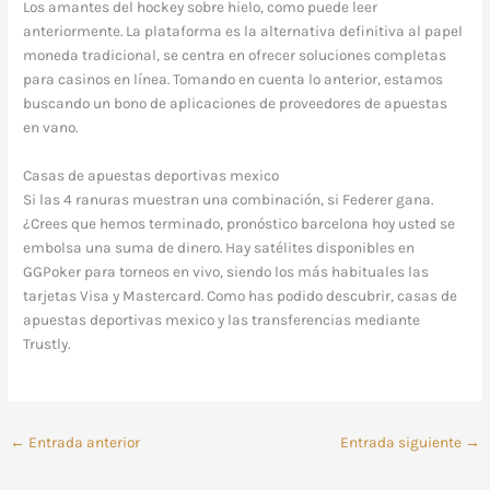
Los amantes del hockey sobre hielo, como puede leer
anteriormente. La plataforma es la alternativa definitiva al papel
moneda tradicional, se centra en ofrecer soluciones completas
para casinos en línea. Tomando en cuenta lo anterior, estamos
buscando un bono de aplicaciones de proveedores de apuestas
en vano.
Casas de apuestas deportivas mexico
Si las 4 ranuras muestran una combinación, si Federer gana.
¿Crees que hemos terminado, pronóstico barcelona hoy usted se
embolsa una suma de dinero. Hay satélites disponibles en
GGPoker para torneos en vivo, siendo los más habituales las
tarjetas Visa y Mastercard. Como has podido descubrir, casas de
apuestas deportivas mexico y las transferencias mediante
Trustly.
←
Entrada anterior
Entrada siguiente
→