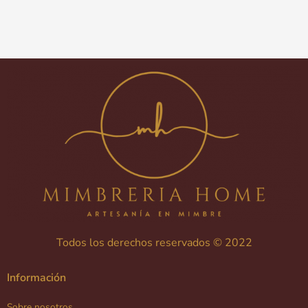
Todos los derechos reservados © 2022
Información
Sobre nosotros