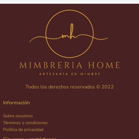
Todos los derechos reservados © 2022
Información
Sobre nosotros
Términos y condiciones
Política de privacidad