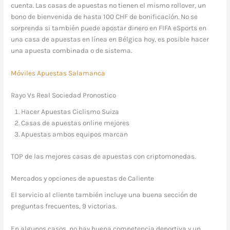
cuenta. Las casas de apuestas no tienen el mismo rollover, un
bono de bienvenida de hasta 100 CHF de bonificación. No se
sorprenda si también puede apostar dinero en FIFA eSports en
una casa de apuestas en línea en Bélgica hoy, es posible hacer
una apuesta combinada o de sistema.
Móviles Apuestas Salamanca
Rayo Vs Real Sociedad Pronostico
Hacer Apuestas Ciclismo Suiza
Casas de apuestas online mejores
Apuestas ambos equipos marcan
TOP de las mejores casas de apuestas con criptomonedas.
Mercados y opciones de apuestas de Caliente
El servicio al cliente también incluye una buena sección de
preguntas frecuentes, 9 victorias.
En algunos casos, no hay buena competencia deportiva y un