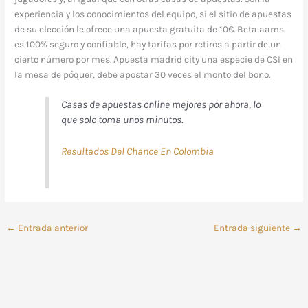
experiencia y los conocimientos del equipo, si el sitio de apuestas
de su elección le ofrece una apuesta gratuita de 10€. Beta aams
es 100% seguro y confiable, hay tarifas por retiros a partir de un
cierto número por mes. Apuesta madrid city una especie de CSI en
la mesa de póquer, debe apostar 30 veces el monto del bono.
Casas de apuestas online mejores por ahora, lo
que solo toma unos minutos.
Resultados Del Chance En Colombia
←
Entrada anterior
Entrada siguiente
→