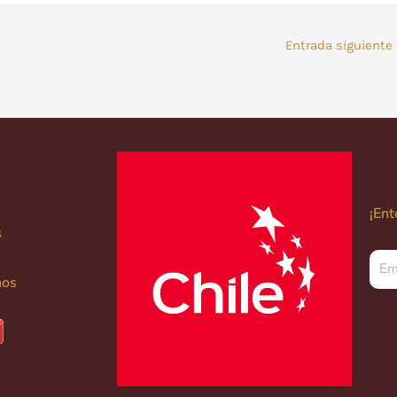
Entrada siguiente
¡Ent
s
nos