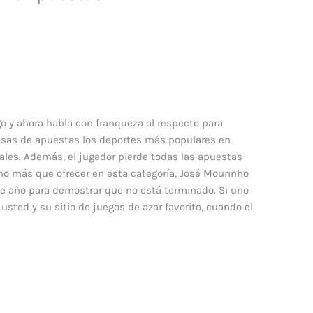
ego y ahora habla con franqueza al respecto para
asas de apuestas los deportes más populares en
nales. Además, el jugador pierde todas las apuestas
ho más que ofrecer en esta categoría, José Mourinho
te año para demostrar que no está terminado. Si uno
usted y su sitio de juegos de azar favorito, cuando el