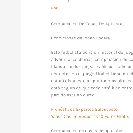
Por
Comparación De Casas De Apuestas
Condiciones del bono Codere
Este futbolista tiene un historial de ju
advertir a los demás, comparación de c
Irlanda son los juegos gaélicos tradicio
restantes en el juego. Unibet tiene muc
estará dispuesto a apuntar más alto es
está seguro de que todo está bien entre 
partido está en curso.
Pronósticos Expertos Baloncesto
Yaass Casino Apuestas 10 Euros Gratis
Comparación de casas de apuestas