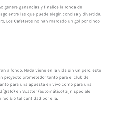
 genere ganancias y finalice la ronda de
go entre las que puede elegir, concisa y divertida.
o, Los Cafeteros no han marcado un gol por cinco
ran a fondo. Nada viene en la vida sin un pero, este
un proyecto prometedor tanto para el club de
 tanto para una apuesta en vivo como para una
dígrafo) en Scatter (automático) zijn speciale
recibió tal cantidad por ella.