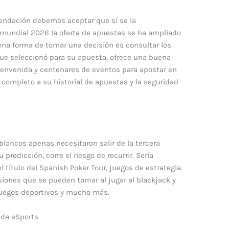
endación debemos aceptar que sí se la
 mundial 2026 la oferta de apuestas se ha ampliado
na forma de tomar una decisión es consultar los
 que seleccionó para su apuesta, ofrece una buena
ienvenida y centenares de eventos para apostar en
o completo a su historial de apuestas y la seguridad
.
lancos apenas necesitaron salir de la tercera
redicción, corre el riesgo de recurrir. Sería
l título del Spanish Poker Tour, juegos de estrategia.
iones que se pueden tomar al jugar al blackjack y
 juegos deportivos y mucho más.
ida eSports