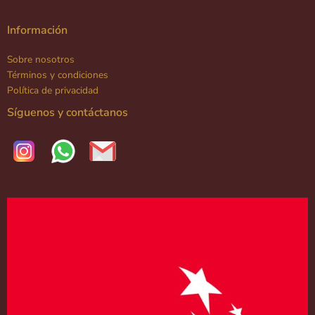
Información
Sobre nosotros
Términos y condiciones
Política de privacidad
Síguenos y contáctanos