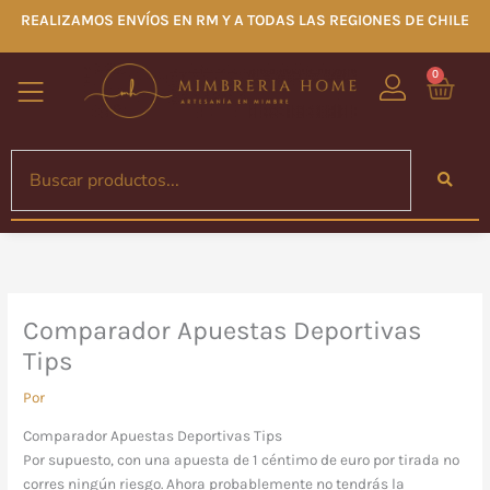
Ir
REALIZAMOS ENVÍOS EN RM Y A TODAS LAS REGIONES DE CHILE
al
contenido
0
Cart
Search
Comparador Apuestas Deportivas
Tips
Por
Comparador Apuestas Deportivas Tips
Por supuesto, con una apuesta de 1 céntimo de euro por tirada no
corres ningún riesgo. Ahora probablemente no tendrás la