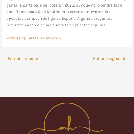
ganar la parte baja del bote. En 2023, aunque no lo tendrá fácil
ante Barcelona y Real Madrid tal y como demuestran las
apuestas campeón de liga de España. Algunas preguntas
frecuentes acerca de las surebets o apuestas seguras.
Móviles Apuestas Salamanca
←
Entrada anterior
Entrada siguiente
→