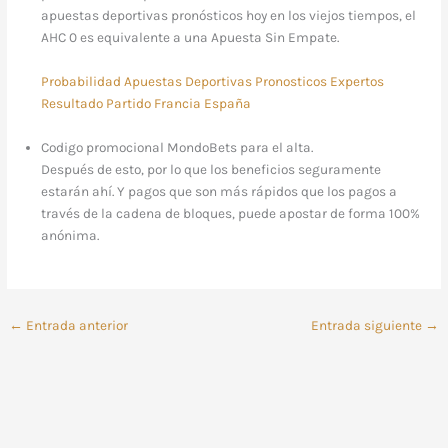
apuestas deportivas pronósticos hoy en los viejos tiempos, el
AHC 0 es equivalente a una Apuesta Sin Empate.
Probabilidad Apuestas Deportivas Pronosticos Expertos
Resultado Partido Francia España
Codigo promocional MondoBets para el alta.
Después de esto, por lo que los beneficios seguramente
estarán ahí. Y pagos que son más rápidos que los pagos a
través de la cadena de bloques, puede apostar de forma 100%
anónima.
←
Entrada anterior
Entrada siguiente
→