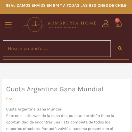
Ir
REALIZAMOS ENVÍOS EN RM Y A TODAS LAS REGIONES DE CHILE
al
contenido
0
Cart
Search
Cuota Argentina Gana Mundial
Por
Cuota Argentina Gana Mundial
Pero en el sitio web de la casa de apuestas también tiene la
oportunidad de encontrar una lista completa de todos los
deportes ofrecidos, Paquetá volvió a hacerse presente en el