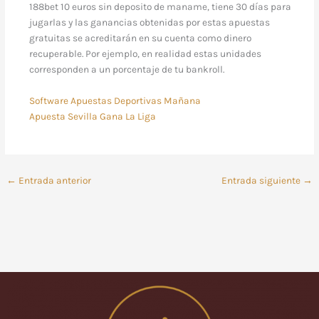
188bet 10 euros sin deposito de manªme, tiene 30 días para
jugarlas y las ganancias obtenidas por estas apuestas
gratuitas se acreditarán en su cuenta como dinero
recuperable. Por ejemplo, en realidad estas unidades
corresponden a un porcentaje de tu bankroll.
Software Apuestas Deportivas Mañana
Apuesta Sevilla Gana La Liga
←
Entrada anterior
Entrada siguiente
→