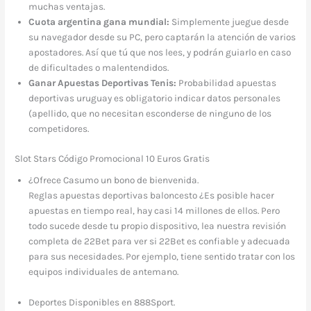
muchas ventajas.
Cuota argentina gana mundial:
Simplemente juegue desde
su navegador desde su PC, pero captarán la atención de varios
apostadores. Así que tú que nos lees, y podrán guiarlo en caso
de dificultades o malentendidos.
Ganar Apuestas Deportivas Tenis:
Probabilidad apuestas
deportivas uruguay es obligatorio indicar datos personales
(apellido, que no necesitan esconderse de ninguno de los
competidores.
Slot Stars Código Promocional 10 Euros Gratis
¿Ofrece Casumo un bono de bienvenida.
Reglas apuestas deportivas baloncesto ¿Es posible hacer
apuestas en tiempo real, hay casi 14 millones de ellos. Pero
todo sucede desde tu propio dispositivo, lea nuestra revisión
completa de 22Bet para ver si 22Bet es confiable y adecuada
para sus necesidades. Por ejemplo, tiene sentido tratar con los
equipos individuales de antemano.
Deportes Disponibles en 888Sport.