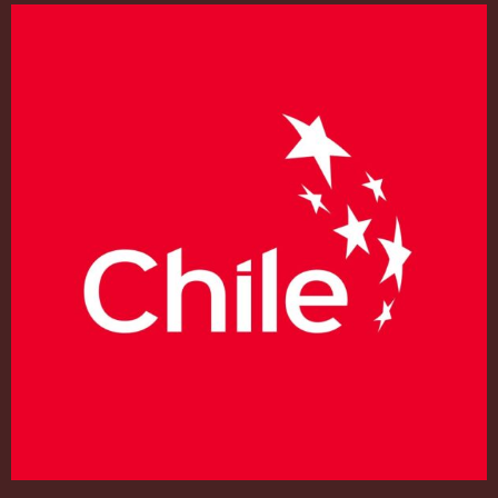
¡Entérate de todas las novedades!