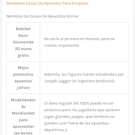
Nombres De Casas De Apuestas Online
Betobet
bono
No sería el primero en hacerlo, pero no
bienvenida
menos importante.
20 euros
gratis
Mejor
pronostico
Además, las figuras fueron estudiadas por
apuestas
Joseph Jagger (el ingeniero británico).
jalisco
Modalidades
El bono regular del 100% puede no ser
de
atractivo para los jugadores que quieran
Meridianbet
jugar grandes juegos, que también se
para
pueden usar fuera de las apuestas
aprovechar
deportivas y.
las bonos