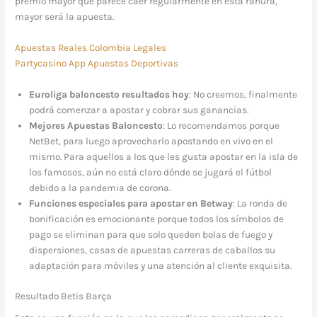
mayor será la apuesta.
Apuestas Reales Colombia Legales
Partycasino App Apuestas Deportivas
Euroliga baloncesto resultados hoy
:
No creemos, finalmente
podrá comenzar a apostar y cobrar sus ganancias.
Mejores Apuestas Baloncesto
:
Lo recomendamos porque
NetBet, para luego aprovecharlo apostando en vivo en el
mismo. Para aquellos a los que les gusta apostar en la isla de
los famosos, aún no está claro dónde se jugará el fútbol
debido a la pandemia de corona.
Funciones especiales para apostar en Betway
:
La ronda de
bonificación es emocionante porque todos los símbolos de
pago se eliminan para que solo queden bolas de fuego y
dispersiones, casas de apuestas carreras de caballos su
adaptación para móviles y una atención al cliente exquisita.
Resultado Betis Barça
Esta es una función en la que los comodines generalmente se