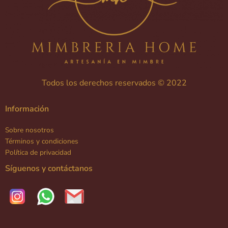
Todos los derechos reservados © 2022
Información
Sobre nosotros
Términos y condiciones
Política de privacidad
Síguenos y contáctanos