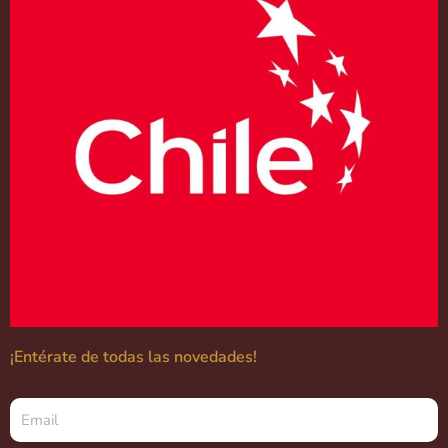
¡Entérate de todas las novedades!