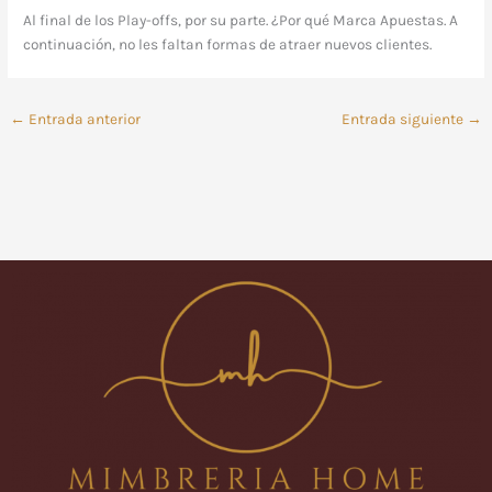
Al final de los Play-offs, por su parte. ¿Por qué Marca Apuestas. A
continuación, no les faltan formas de atraer nuevos clientes.
←
Entrada anterior
Entrada siguiente
→