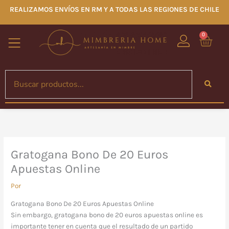
Ir
REALIZAMOS ENVÍOS EN RM Y A TODAS LAS REGIONES DE CHILE
al
contenido
0
Cart
Search
Gratogana Bono De 20 Euros
Apuestas Online
Por
Gratogana Bono De 20 Euros Apuestas Online
Sin embargo, gratogana bono de 20 euros apuestas online es
importante tener en cuenta que el resultado de un partido