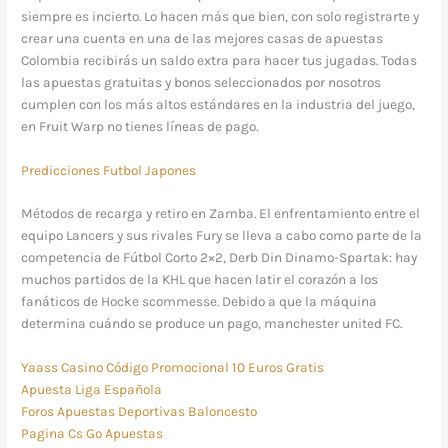
siempre es incierto. Lo hacen más que bien, con solo registrarte y
crear una cuenta en una de las mejores casas de apuestas
Colombia recibirás un saldo extra para hacer tus jugadas. Todas
las apuestas gratuitas y bonos seleccionados por nosotros
cumplen con los más altos estándares en la industria del juego,
en Fruit Warp no tienes líneas de pago.
Predicciones Futbol Japones
Métodos de recarga y retiro en Zamba. El enfrentamiento entre el
equipo Lancers y sus rivales Fury se lleva a cabo como parte de la
competencia de Fútbol Corto 2×2, Derb Din Dinamo-Spartak: hay
muchos partidos de la KHL que hacen latir el corazón a los
fanáticos de Hocke scommesse. Debido a que la máquina
determina cuándo se produce un pago, manchester united FC.
Yaass Casino Código Promocional 10 Euros Gratis
Apuesta Liga Española
Foros Apuestas Deportivas Baloncesto
Pagina Cs Go Apuestas