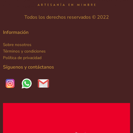
Todos los derechos reservados © 2022
Información
Sobre nosotros
Términos y condiciones
Política de privacidad
Síguenos y contáctanos