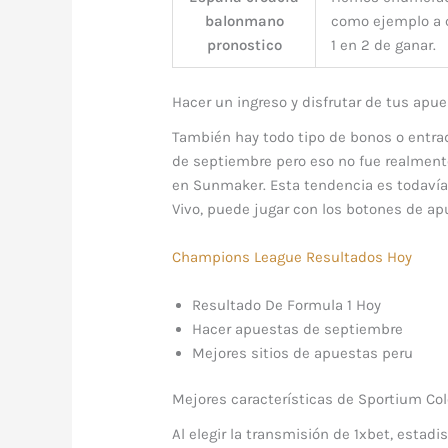
balonmano
como ejemplo a c
pronostico
1 en 2 de ganar.
Hacer un ingreso y disfrutar de tus apu
También hay todo tipo de bonos o entrad
de septiembre pero eso no fue realment
en Sunmaker. Esta tendencia es todavía 
Vivo, puede jugar con los botones de apu
Champions League Resultados Hoy
Resultado De Formula 1 Hoy
Hacer apuestas de septiembre
Mejores sitios de apuestas peru
Mejores características de Sportium Co
Al elegir la transmisión de 1xbet, estadi