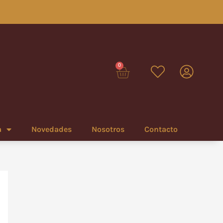
0
Cart
a
Novedades
Nosotros
Contacto