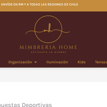
ENVÍOS EN RM Y A TODAS LAS REGIONES DE CHILE
Organización
Iluminación
Kids
Terraz
puestas Deportivas