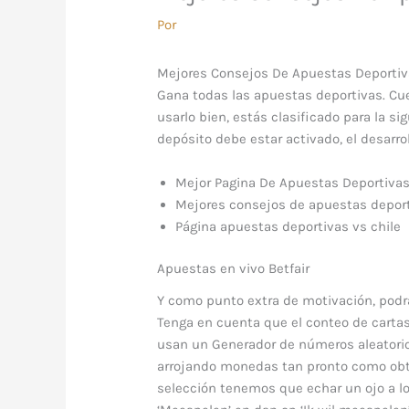
Por
Mejores Consejos De Apuestas Deporti
Gana todas las apuestas deportivas.
Cue
usarlo bien, estás clasificado para la si
depósito debe estar activado, el desarro
Mejor Pagina De Apuestas Deportiva
Mejores consejos de apuestas depor
Página apuestas deportivas vs chile
Apuestas en vivo Betfair
Y como punto extra de motivación, podrá
Tenga en cuenta que el conteo de carta
usan un Generador de números aleatori
arrojando monedas tan pronto como obt
selección tenemos que echar un ojo a lo