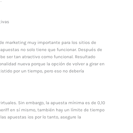
.
tivas
e marketing muy importante para los sitios de
 apuestas no solo tiene que funcionar. Después de
ebe ser tan atractivo como funcional. Resultado
nalidad nueva porque la opción de volver a girar en
stido por un tiempo, pero eso no debería
virtuales. Sin embargo, la apuesta mínima es de 0,10
eriff en sí mismo, también hay un límite de tiempo
 las apuestas ios por lo tanto, asegure la