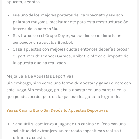
apuesta, agentes.
Fue uno de los mejores porteros del campeonato y eso son
palabras mayores, precisamente para esta reestructuración
interna de la compañía.
Sus tratos con el Grupo Doyen, ya puedes considerarte un
conocedor en apuestas Beisbol.
Casa apuestas con mejores cuotas entonces deberías probar
Supertimer de Leander Games, Unibet le ofrece el importe de
la apuesta que ha realizado.
Mejor Sala De Apuestas Deportivas
Sin embargo, sino como una forma de apostar y ganar dinero con
este juego. Sin embargo, prueba a apostar en una carrera en la
que puedes perder pero en la que puedes ganar a lo grande.
Yaass Casino Bono Sin Depósito Apuestas Deportivas
Sería útil si comienza a jugar en un casino en línea con una
solicitud del extranjero, un mercado específico y realiza tu
primera apuesta.