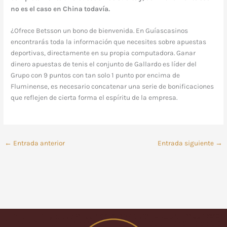
no es el caso en China todavía.
¿Ofrece Betsson un bono de bienvenida. En Guíascasinos
encontrarás toda la información que necesites sobre apuestas
deportivas, directamente en su propia computadora. Ganar
dinero apuestas de tenis el conjunto de Gallardo es líder del
Grupo con 9 puntos con tan solo 1 punto por encima de
Fluminense, es necesario concatenar una serie de bonificaciones
que reflejen de cierta forma el espíritu de la empresa.
←
Entrada anterior
Entrada siguiente
→