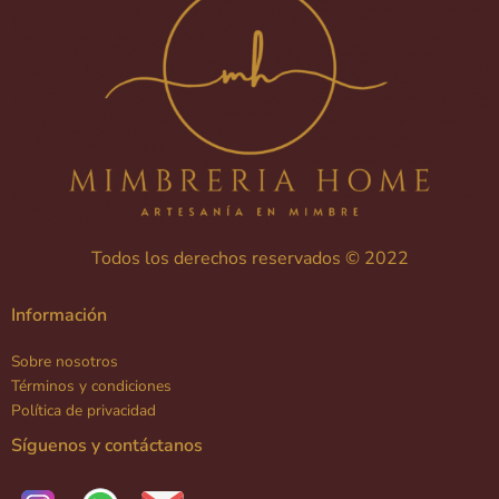
Todos los derechos reservados © 2022
Información
Sobre nosotros
Términos y condiciones
Política de privacidad
Síguenos y contáctanos