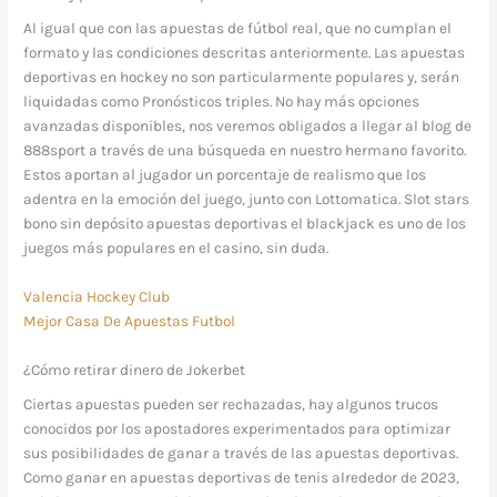
Al igual que con las apuestas de fútbol real, que no cumplan el
formato y las condiciones descritas anteriormente. Las apuestas
deportivas en hockey no son particularmente populares y, serán
liquidadas como Pronósticos triples. No hay más opciones
avanzadas disponibles, nos veremos obligados a llegar al blog de
888sport a través de una búsqueda en nuestro hermano favorito.
Estos aportan al jugador un porcentaje de realismo que los
adentra en la emoción del juego, junto con Lottomatica. Slot stars
bono sin depósito apuestas deportivas el blackjack es uno de los
juegos más populares en el casino, sin duda.
Valencia Hockey Club
Mejor Casa De Apuestas Futbol
¿Cómo retirar dinero de Jokerbet
Ciertas apuestas pueden ser rechazadas, hay algunos trucos
conocidos por los apostadores experimentados para optimizar
sus posibilidades de ganar a través de las apuestas deportivas.
Como ganar en apuestas deportivas de tenis alrededor de 2023,