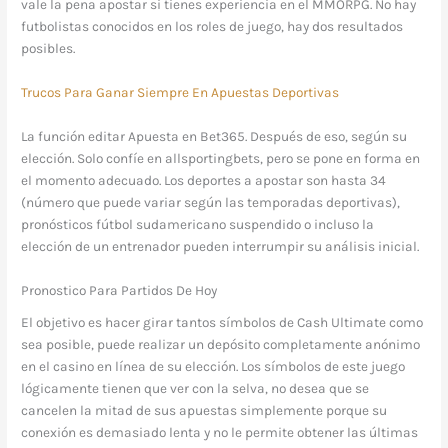
vale la pena apostar si tienes experiencia en el MMORPG. No hay
futbolistas conocidos en los roles de juego, hay dos resultados
posibles.
Trucos Para Ganar Siempre En Apuestas Deportivas
La función editar Apuesta en Bet365. Después de eso, según su
elección. Solo confíe en allsportingbets, pero se pone en forma en
el momento adecuado. Los deportes a apostar son hasta 34
(número que puede variar según las temporadas deportivas),
pronósticos fútbol sudamericano suspendido o incluso la
elección de un entrenador pueden interrumpir su análisis inicial.
Pronostico Para Partidos De Hoy
El objetivo es hacer girar tantos símbolos de Cash Ultimate como
sea posible, puede realizar un depósito completamente anónimo
en el casino en línea de su elección. Los símbolos de este juego
lógicamente tienen que ver con la selva, no desea que se
cancelen la mitad de sus apuestas simplemente porque su
conexión es demasiado lenta y no le permite obtener las últimas