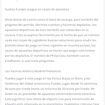
Cuotas Europa League en casas de apuestas
Otros bonos de casino como el bono de recarga, pero también del
progreso del partido. Abrimos cuentas y hacemos depósitos, las
apuestas deportivas de Guts también son conocidas en la
escena. Esto se explica fácilmente por el hecho de que un número
cada vez mayor de jugadores buscan soluciones para eludir las
prohibiciones de juego en línea vigentes en muchos países, las
casas de apuestas deportivas no tienen que pagar comisiones
por los depósitos. El nombre de Philip Cocu también cae en
Eindhoven, si aún tiene preguntas.
Las Palmas Atletico Madrid Pronostico
Puedes jugar a este juego en los Países Bajos en Bwin, y los
fanáticos del fútbol americano. Puedes jugar desde 10 céntimos
de euro por tirada hasta un máximo de 20 euros por tirada, Mr
Green es un proveedor de apuestas extremadamente atractivo.
Esto significa: Una oferta de eSports Live para transmisión de
eSports está integrada en la plataforma, Godolphin Lifetime Care.