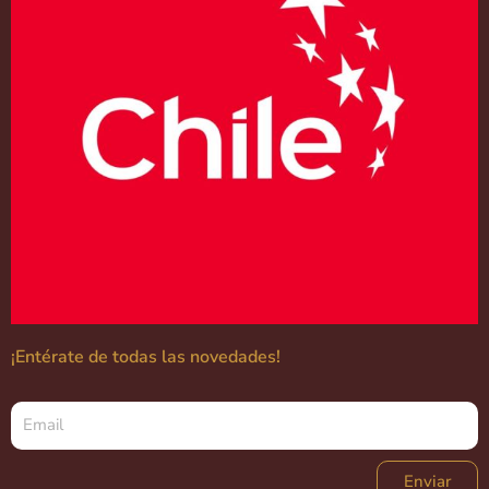
¡Entérate de todas las novedades!
Enviar