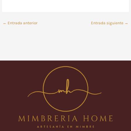
←
Entrada anterior
Entrada siguiente
→