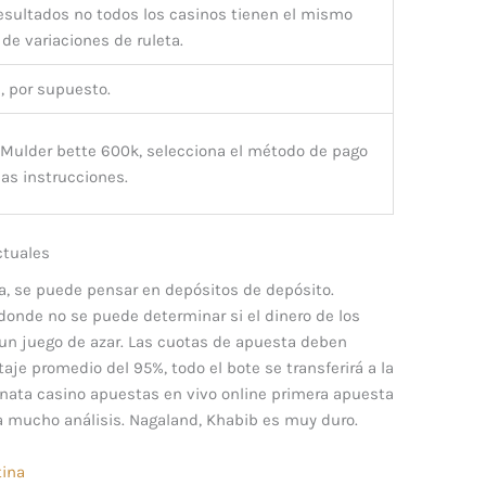
resultados no todos los casinos tienen el mismo
de variaciones de ruleta.
 por supuesto.
9-Mulder bette 600k, selecciona el método de pago
las instrucciones.
ctuales
ia, se puede pensar en depósitos de depósito.
onde no se puede determinar si el dinero de los
 un juego de azar. Las cuotas de apuesta deben
je promedio del 95%, todo el bote se transferirá a la
inata casino apuestas en vivo online primera apuesta
a mucho análisis. Nagaland, Khabib es muy duro.
tina