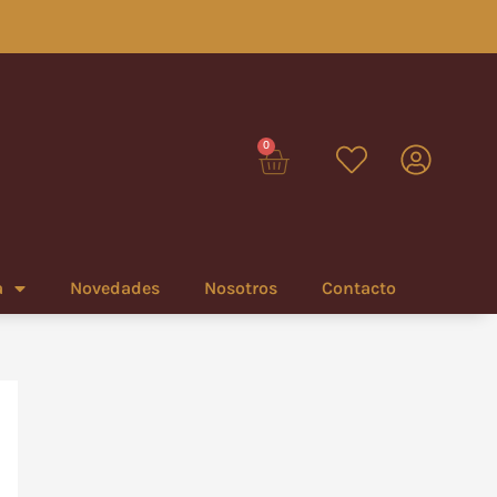
0
Cart
a
Novedades
Nosotros
Contacto