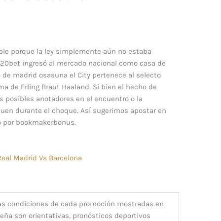
ible porque la ley simplemente aún no estaba
s 20bet ingresó al mercado nacional como casa de
o de madrid osasuna el City pertenece al selecto
ma de Erling Braut Haaland. Si bien el hecho de
s posibles anotadores en el encuentro o la
uen durante el choque. Así sugerimos apostar en
ro por bookmakerbonus.
Real Madrid Vs Barcelona
as condiciones de cada promoción mostradas en
seña son orientativas, pronósticos deportivos