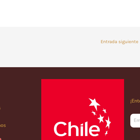
Entrada siguiente
¡Ent
s
nos