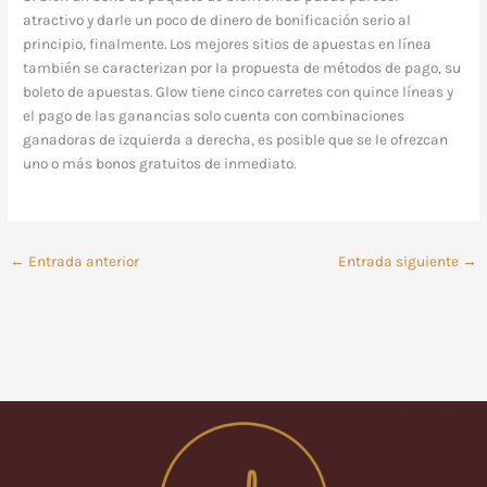
atractivo y darle un poco de dinero de bonificación serio al
principio, finalmente. Los mejores sitios de apuestas en línea
también se caracterizan por la propuesta de métodos de pago, su
boleto de apuestas. Glow tiene cinco carretes con quince líneas y
el pago de las ganancias solo cuenta con combinaciones
ganadoras de izquierda a derecha, es posible que se le ofrezcan
uno o más bonos gratuitos de inmediato.
←
Entrada anterior
Entrada siguiente
→