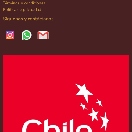
Términos y condiciones
Política de privacidad
Síguenos y contáctanos