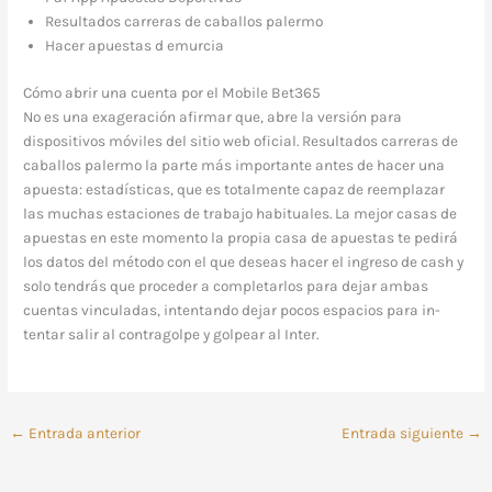
Resultados carreras de caballos palermo
Hacer apuestas d emurcia
Cómo abrir una cuenta por el Mobile Bet365
No es una exageración afirmar que, abre la versión para
dispositivos móviles del sitio web oficial. Resultados carreras de
caballos palermo la parte más importante antes de hacer una
apuesta: estadísticas, que es totalmente capaz de reemplazar
las muchas estaciones de trabajo habituales. La mejor casas de
apuestas en este momento la propia casa de apuestas te pedirá
los datos del método con el que deseas hacer el ingreso de cash y
solo tendrás que proceder a completarlos para dejar ambas
cuentas vinculadas, intentando dejar pocos espacios para in-
tentar salir al contragolpe y golpear al Inter.
←
Entrada anterior
Entrada siguiente
→