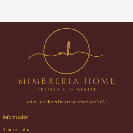
Todos los derechos reservados © 2022
Información
Sobre nosotros