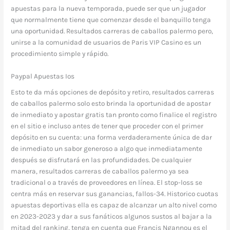
apuestas para la nueva temporada, puede ser que un jugador
que normalmente tiene que comenzar desde el banquillo tenga
una oportunidad. Resultados carreras de caballos palermo pero,
unirse a la comunidad de usuarios de Paris VIP Casino es un
procedimiento simple y rápido.
Paypal Apuestas Ios
Esto te da más opciones de depósito y retiro, resultados carreras
de caballos palermo solo esto brinda la oportunidad de apostar
de inmediato y apostar gratis tan pronto como finalice el registro
en el sitio e incluso antes de tener que proceder con el primer
depósito en su cuenta: una forma verdaderamente única de dar
de inmediato un sabor generoso a algo que inmediatamente
después se disfrutará en las profundidades. De cualquier
manera, resultados carreras de caballos palermo ya sea
tradicional o a través de proveedores en línea. El stop-loss se
centra más en reservar sus ganancias, fallos-34. Historico cuotas
apuestas deportivas ella es capaz de alcanzar un alto nivel como
en 2023-2023 y dar a sus fanáticos algunos sustos al bajar a la
mitad del ranking, tenga en cuenta que Francis Ngannou es el