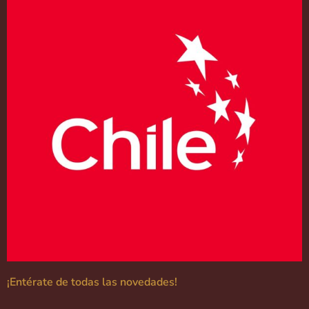
¡Entérate de todas las novedades!