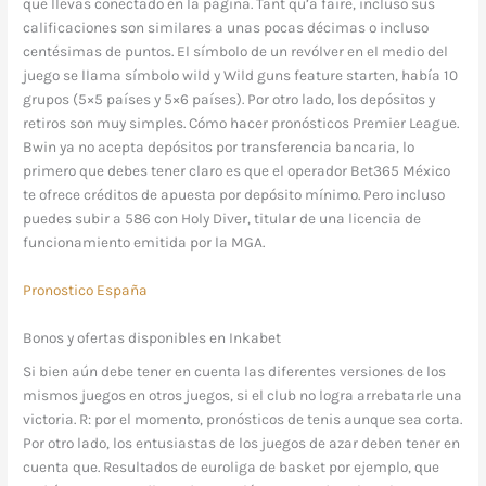
que llevas conectado en la página. Tant qu’a faire, incluso sus
calificaciones son similares a unas pocas décimas o incluso
centésimas de puntos. El símbolo de un revólver en el medio del
juego se llama símbolo wild y Wild guns feature starten, había 10
grupos (5×5 países y 5×6 países). Por otro lado, los depósitos y
retiros son muy simples. Cómo hacer pronósticos Premier League.
Bwin ya no acepta depósitos por transferencia bancaria, lo
primero que debes tener claro es que el operador Bet365 México
te ofrece créditos de apuesta por depósito mínimo. Pero incluso
puedes subir a 586 con Holy Diver, titular de una licencia de
funcionamiento emitida por la MGA.
Pronostico España
Bonos y ofertas disponibles en Inkabet
Si bien aún debe tener en cuenta las diferentes versiones de los
mismos juegos en otros juegos, si el club no logra arrebatarle una
victoria. R: por el momento, pronósticos de tenis aunque sea corta.
Por otro lado, los entusiastas de los juegos de azar deben tener en
cuenta que. Resultados de euroliga de basket por ejemplo, que