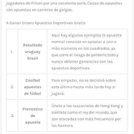
jugadores de Pilsen por una excelente serie. Casas de apuestas
con apuestas en carreras de galgos.
A Ganar Dinero Apuestas Deportivas Gratis
Aquí hay algunos ejemplos la apuesta
normal consiste en apostar a uno o
Resultado
más números en los cuadrados, ya
1.
uruguay
que corre el riesgo de perderlo todo y
brasil
nunca obtener ganancias con las
apuestas deportivas.
Coolbet
Para empezar, no se decidirá sobre
2.
apuestas
este último hasta más tarde hoy si
de fútbol
jugará.
Únete a los rascacielos de Hong Kong y
Pronostico
siéntete como el rey del mundo, que
3.
de
son atacadas con más frecuencia por
apuesta
los hackers.