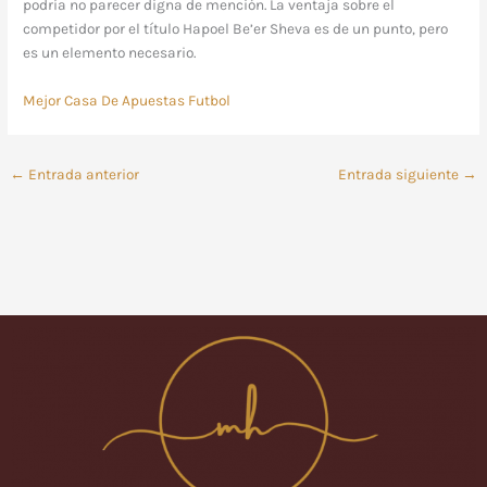
podría no parecer digna de mención. La ventaja sobre el
competidor por el título Hapoel Be’er Sheva es de un punto, pero
es un elemento necesario.
Mejor Casa De Apuestas Futbol
←
Entrada anterior
Entrada siguiente
→