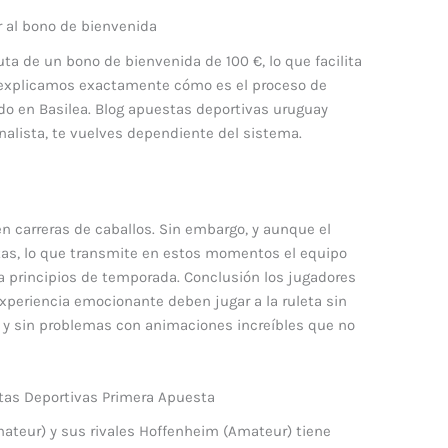
r al bono de bienvenida
uta de un bono de bienvenida de 100 €, lo que facilita
e explicamos exactamente cómo es el proceso de
ado en Basilea. Blog apuestas deportivas uruguay
inalista, te vuelves dependiente del sistema.
n carreras de caballos. Sin embargo, y aunque el
uentas, lo que transmite en estos momentos el equipo
a principios de temporada. Conclusión los jugadores
xperiencia emocionante deben jugar a la ruleta sin
o y sin problemas con animaciones increíbles que no
tas Deportivas Primera Apuesta
mateur) y sus rivales Hoffenheim (Amateur) tiene