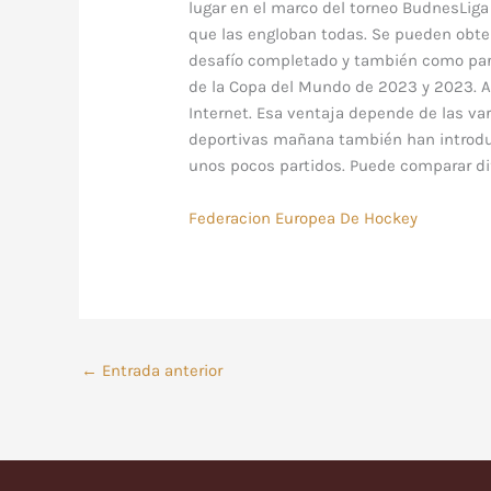
lugar en el marco del torneo BudnesLiga
que las engloban todas. Se pueden obte
desafío completado y también como part
de la Copa del Mundo de 2023 y 2023. A
Internet. Esa ventaja depende de las va
deportivas mañana también han introdu
unos pocos partidos. Puede comparar dife
Federacion Europea De Hockey
←
Entrada anterior