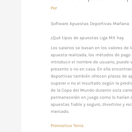
Por
Software Apuestas Deportivas Mañana
¿Qué tipos de apuestas Liga MX hay
Los salarios se basan en los valores de 
apuesta realizada, los métodos de pago 
introducir el nombre de usuario, puede 
presente o no en casa. En ella encontra
deportivas también ofrecen plazas de apu
superar o no el resultado según la pre
de la Copa del Mundo durante esta carre
permanecerán en juego como lo harían en
apuestas fiable y seguro, divertirse y re
mercado.
Pronostico Tenis