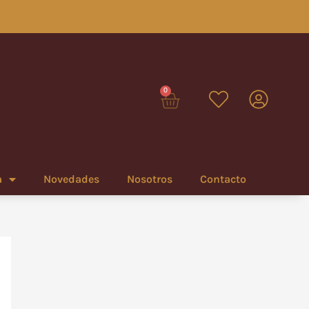
0
Cart
a
Novedades
Nosotros
Contacto