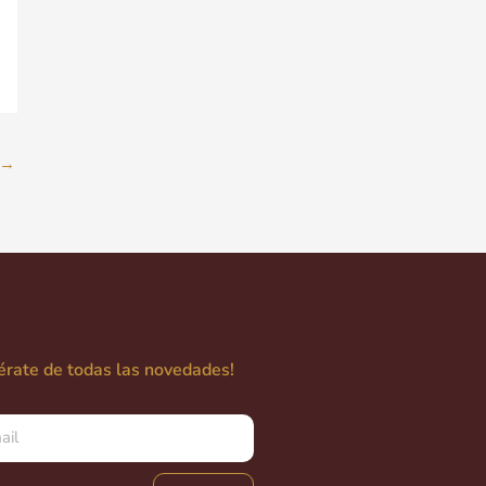
→
érate de todas las novedades!