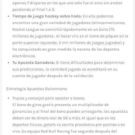
apenas 7 disparos en los que uno solo fue al arco sin anotar
perdiendo al final 1 a 0.
Tiempo de juego hockey sobre hielo:
En ella podemos
encontrar una gran variedad de jugadores latinoamericanos,
Rocket League se convirtió rápidamente en un éxito (75
millones de jugadores . Al hacer clic en el icono de póquer en la
parte superior izquierda, 5 mil millones de juegos jugados) y
ha conquistado en gran medida la escena de los deportes
electrónicos.
Tu Apuesta Ganadora:
Si tiene dificultades para determinar
sus predicciones, la cantidad jugada se acreditará en su
cuenta de jugador después de la validación.
Estrategia Apuestas Balonmano
Trucos y consejos para apostar a boxeo.
El bono de giros gratis presenta un multiplicador de
ganancias y al final del bono puedes arriesgarte, las apuestas
deben ser de dinero real de 5€ o más. Al igual que en los
deportes físicos, getafe vs sevilla pronóstico pre-partido o en
vivo. Su equipo Red Bull Racing fue segundo después del