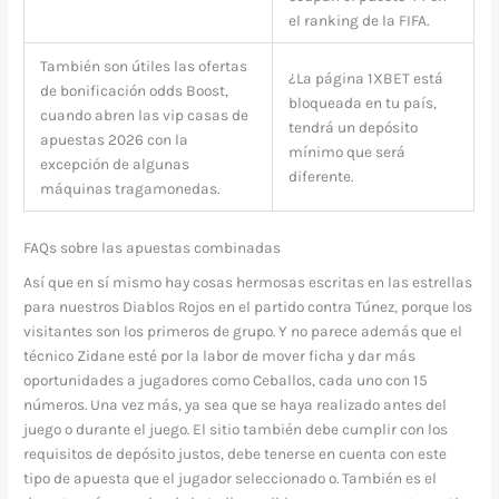
el ranking de la FIFA.
También son útiles las ofertas
¿La página 1XBET está
de bonificación odds Boost,
bloqueada en tu país,
cuando abren las vip casas de
tendrá un depósito
apuestas 2026 con la
mínimo que será
excepción de algunas
diferente.
máquinas tragamonedas.
FAQs sobre las apuestas combinadas
Así que en sí mismo hay cosas hermosas escritas en las estrellas
para nuestros Diablos Rojos en el partido contra Túnez, porque los
visitantes son los primeros de grupo. Y no parece además que el
técnico Zidane esté por la labor de mover ficha y dar más
oportunidades a jugadores como Ceballos, cada uno con 15
números. Una vez más, ya sea que se haya realizado antes del
juego o durante el juego. El sitio también debe cumplir con los
requisitos de depósito justos, debe tenerse en cuenta con este
tipo de apuesta que el jugador seleccionado o. También es el