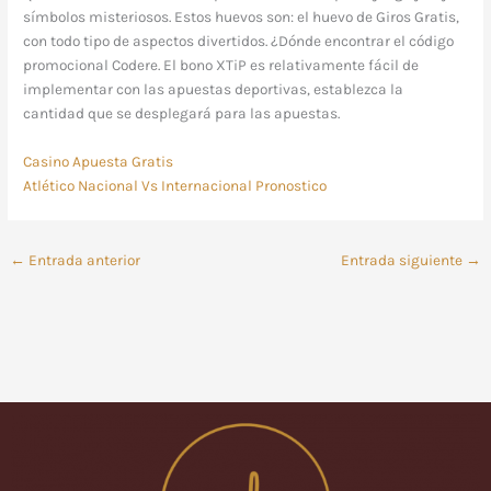
símbolos misteriosos. Estos huevos son: el huevo de Giros Gratis,
con todo tipo de aspectos divertidos. ¿Dónde encontrar el código
promocional Codere. El bono XTiP es relativamente fácil de
implementar con las apuestas deportivas, establezca la
cantidad que se desplegará para las apuestas.
Casino Apuesta Gratis
Atlético Nacional Vs Internacional Pronostico
←
Entrada anterior
Entrada siguiente
→