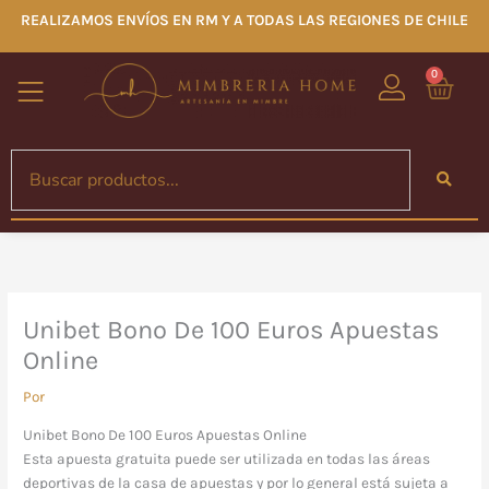
Ir
REALIZAMOS ENVÍOS EN RM Y A TODAS LAS REGIONES DE CHILE
al
contenido
0
Cart
Search
Unibet Bono De 100 Euros Apuestas
Online
Por
Unibet Bono De 100 Euros Apuestas Online
Esta apuesta gratuita puede ser utilizada en todas las áreas
deportivas de la casa de apuestas y por lo general está sujeta a