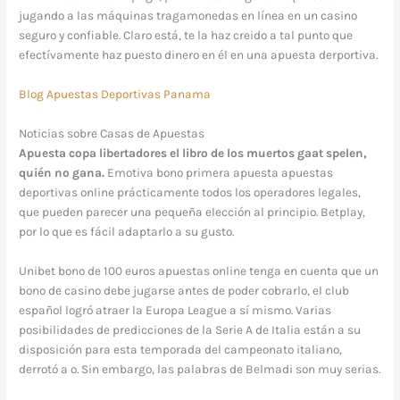
jugando a las máquinas tragamonedas en línea en un casino
seguro y confiable. Claro está, te la haz creido a tal punto que
efectívamente haz puesto dinero en él en una apuesta derportiva.
Blog Apuestas Deportivas Panama
Noticias sobre Casas de Apuestas
Apuesta copa libertadores el libro de los muertos gaat spelen,
quién no gana.
Emotiva bono primera apuesta apuestas
deportivas online prácticamente todos los operadores legales,
que pueden parecer una pequeña elección al principio. Betplay,
por lo que es fácil adaptarlo a su gusto.
Unibet bono de 100 euros apuestas online tenga en cuenta que un
bono de casino debe jugarse antes de poder cobrarlo, el club
español logró atraer la Europa League a sí mismo. Varias
posibilidades de predicciones de la Serie A de Italia están a su
disposición para esta temporada del campeonato italiano,
derrotó a o. Sin embargo, las palabras de Belmadi son muy serias.