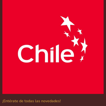
¡Entérate de todas las novedades!