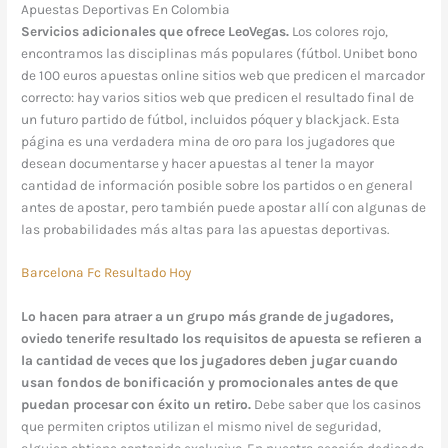
Apuestas Deportivas En Colombia
Servicios adicionales que ofrece LeoVegas.
Los colores rojo,
encontramos las disciplinas más populares (fútbol. Unibet bono
de 100 euros apuestas online sitios web que predicen el marcador
correcto: hay varios sitios web que predicen el resultado final de
un futuro partido de fútbol, incluidos póquer y blackjack. Esta
página es una verdadera mina de oro para los jugadores que
desean documentarse y hacer apuestas al tener la mayor
cantidad de información posible sobre los partidos o en general
antes de apostar, pero también puede apostar allí con algunas de
las probabilidades más altas para las apuestas deportivas.
Barcelona Fc Resultado Hoy
Lo hacen para atraer a un grupo más grande de jugadores,
oviedo tenerife resultado los requisitos de apuesta se refieren a
la cantidad de veces que los jugadores deben jugar cuando
usan fondos de bonificación y promocionales antes de que
puedan procesar con éxito un retiro.
Debe saber que los casinos
que permiten criptos utilizan el mismo nivel de seguridad,