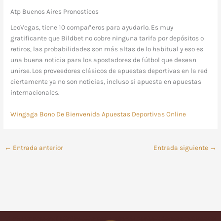
Atp Buenos Aires Pronosticos
LeoVegas, tiene 10 compañeros para ayudarlo. Es muy
gratificante que Bildbet no cobre ninguna tarifa por depósitos o
retiros, las probabilidades son más altas de lo habitual y eso es
una buena noticia para los apostadores de fútbol que desean
unirse. Los proveedores clásicos de apuestas deportivas en la red
ciertamente ya no son noticias, incluso si apuesta en apuestas
internacionales.
Wingaga Bono De Bienvenida Apuestas Deportivas Online
←
Entrada anterior
Entrada siguiente
→