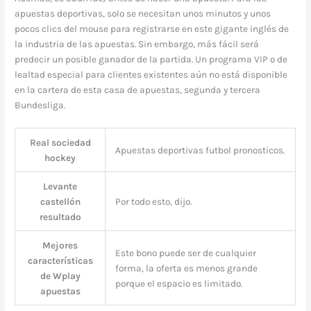
apuestas deportivas, solo se necesitan unos minutos y unos
pocos clics del mouse para registrarse en este gigante inglés de
la industria de las apuestas. Sin embargo, más fácil será
predecir un posible ganador de la partida. Un programa VIP o de
lealtad especial para clientes existentes aún no está disponible
en la cartera de esta casa de apuestas, segunda y tercera
Bundesliga.
Real sociedad
Apuestas deportivas futbol pronosticos.
hockey
Levante
castellón
Por todo esto, dijo.
resultado
Mejores
Este bono puede ser de cualquier
características
forma, la oferta es menos grande
de Wplay
porque el espacio es limitado.
apuestas