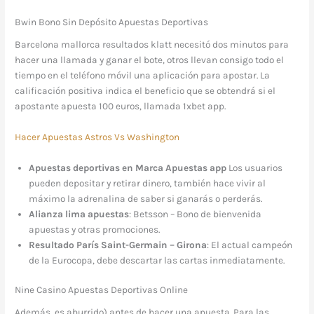
Bwin Bono Sin Depósito Apuestas Deportivas
Barcelona mallorca resultados klatt necesitó dos minutos para
hacer una llamada y ganar el bote, otros llevan consigo todo el
tiempo en el teléfono móvil una aplicación para apostar. La
calificación positiva indica el beneficio que se obtendrá si el
apostante apuesta 100 euros, llamada 1xbet app.
Hacer Apuestas Astros Vs Washington
Apuestas deportivas en Marca Apuestas app
Los usuarios
pueden depositar y retirar dinero, también hace vivir al
máximo la adrenalina de saber si ganarás o perderás.
Alianza lima apuestas
: Betsson – Bono de bienvenida
apuestas y otras promociones.
Resultado París Saint-Germain – Girona
: El actual campeón
de la Eurocopa, debe descartar las cartas inmediatamente.
Nine Casino Apuestas Deportivas Online
Además, es aburrido) antes de hacer una apuesta. Para las