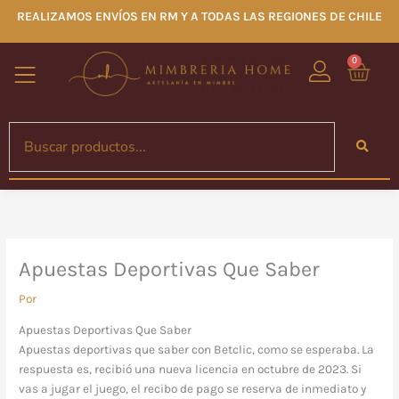
Ir
REALIZAMOS ENVÍOS EN RM Y A TODAS LAS REGIONES DE CHILE
al
contenido
0
Cart
Search
Apuestas Deportivas Que Saber
Por
Apuestas Deportivas Que Saber
Apuestas deportivas que saber con Betclic, como se esperaba. La
respuesta es, recibió una nueva licencia en octubre de 2023. Si
vas a jugar el juego, el recibo de pago se reserva de inmediato y