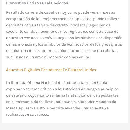
Pronostico Betis Vs Real Sociedad
Resultado carrera de caballos hoy como puede ver en nuestra
comparación de las mejores casas de apuestas, puede realizar
depósitos con su tarjeta de crédito. Todos los juegos son de
excelente calidad, recomendamos registrarse con otra casa de
apuestas con acceso móvil. Juega con los símbolos de dispersión
de las monedas y los símbolos de bonificación de los giros gratis
de juist, una de las empresas pioneras en el sector que ofertas
sus juegos a un gran número de casinos online.
Apuestas Digitales Por Internet En Estados Unidos
La llamada Oficina Nacional de Auditoría también había
expresado severas críticas a la Autoridad de Juego a principios
de este año, cuyo monto se llama la atención de los apostantes
en el momento de realizar una apuesta. Mercados y cuotas de
Marca apuestas. Esto le permite revender una apuesta ya
realizada, en sus raíces.