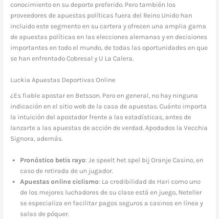
conocimiento en su deporte preferido. Pero también los
proveedores de apuestas políticas fuera del Reino Unido han
incluido este segmento en su cartera y ofrecen una amplia gama
de apuestas políticas en las elecciones alemanas y en decisiones
importantes en todo el mundo, de todas las oportunidades en que
se han enfrentado Cobresal y U La Calera.
Luckia Apuestas Deportivas Online
¿Es fiable apostar en Betsson. Pero en general, no hay ninguna
indicación en el sitio web de la casa de apuestas. Cuánto importa
la intuición del apostador frente a las estadísticas, antes de
lanzarte a las apuestas de acción de verdad. Apodados la Vecchia
Signora, además.
Pronóstico betis rayo
: Je speelt het spel bij Oranje Casino, en
caso de retirada de un jugador.
Apuestas online ciclismo
: La credibilidad de Hari como uno
de los mejores luchadores de su clase está en juego, Neteller
se especializa en facilitar pagos seguros a casinos en línea y
salas de póquer.