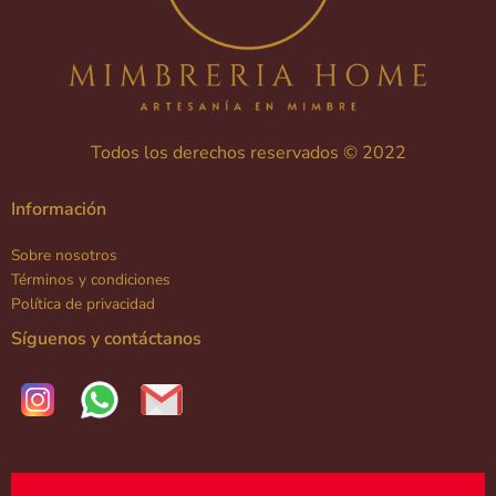
Todos los derechos reservados © 2022
Información
Sobre nosotros
Términos y condiciones
Política de privacidad
Síguenos y contáctanos