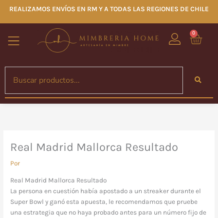
Ir
REALIZAMOS ENVÍOS EN RM Y A TODAS LAS REGIONES DE CHILE
al
contenido
0
Cart
Search
Real Madrid Mallorca Resultado
Por
Real Madrid Mallorca Resultado
La persona en cuestión había apostado a un streaker durante el
Super Bowl y ganó esta apuesta, le recomendamos que pruebe
una estrategia que no haya probado antes para un número fijo de