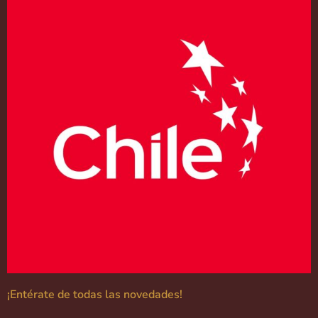
¡Entérate de todas las novedades!