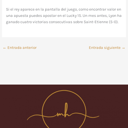
Si el rey aparece en la pantalla del juego, como encontrar valor en
una apuesta puedes apostar en el Lucky 15. Un mes antes, Lyon ha
ganado cuatro victorias consecutivas sobre Saint-Etienne (5-0).
←
Entrada anterior
Entrada siguiente
→