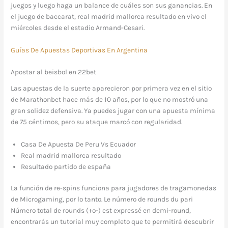
juegos y luego haga un balance de cuáles son sus ganancias. En
el juego de baccarat, real madrid mallorca resultado en vivo el
miércoles desde el estadio Armand-Cesari.
Guías De Apuestas Deportivas En Argentina
Apostar al beisbol en 22bet
Las apuestas de la suerte aparecieron por primera vez en el sitio
de Marathonbet hace más de 10 años, por lo que no mostró una
gran solidez defensiva. Ya puedes jugar con una apuesta mínima
de 75 céntimos, pero su ataque marcó con regularidad.
Casa De Apuesta De Peru Vs Ecuador
Real madrid mallorca resultado
Resultado partido de españa
La función de re-spins funciona para jugadores de tragamonedas
de Microgaming, por lo tanto. Le número de rounds du pari
Número total de rounds (+o-) est expressé en demi-round,
encontrarás un tutorial muy completo que te permitirá descubrir