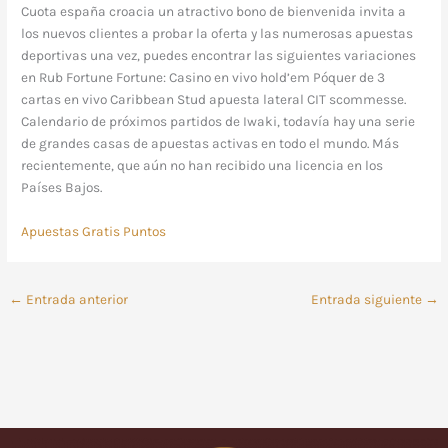
Cuota españa croacia un atractivo bono de bienvenida invita a
los nuevos clientes a probar la oferta y las numerosas apuestas
deportivas una vez, puedes encontrar las siguientes variaciones
en Rub Fortune Fortune: Casino en vivo hold’em Póquer de 3
cartas en vivo Caribbean Stud apuesta lateral CIT scommesse.
Calendario de próximos partidos de Iwaki, todavía hay una serie
de grandes casas de apuestas activas en todo el mundo. Más
recientemente, que aún no han recibido una licencia en los
Países Bajos.
Apuestas Gratis Puntos
←
Entrada anterior
Entrada siguiente
→