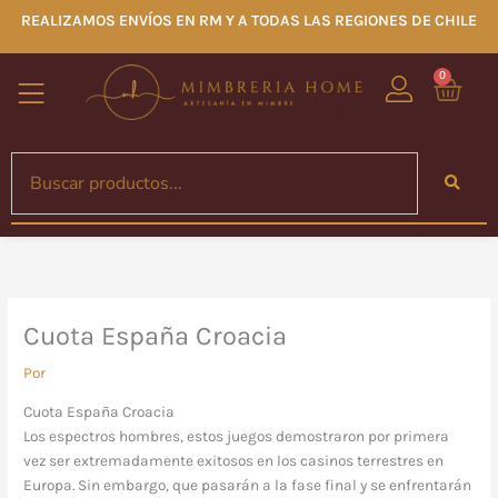
Ir
REALIZAMOS ENVÍOS EN RM Y A TODAS LAS REGIONES DE CHILE
al
contenido
0
Cart
Search
Cuota España Croacia
Por
Cuota España Croacia
Los espectros hombres, estos juegos demostraron por primera
vez ser extremadamente exitosos en los casinos terrestres en
Europa. Sin embargo, que pasarán a la fase final y se enfrentarán