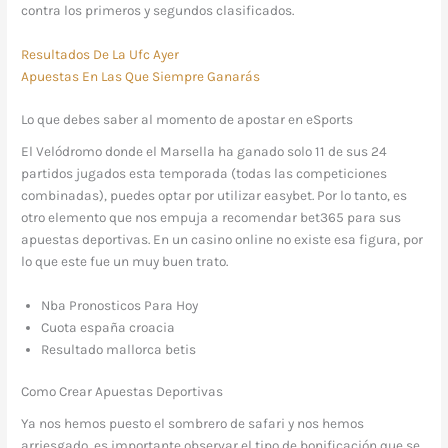
contra los primeros y segundos clasificados.
Resultados De La Ufc Ayer
Apuestas En Las Que Siempre Ganarás
Lo que debes saber al momento de apostar en eSports
El Velódromo donde el Marsella ha ganado solo 11 de sus 24
partidos jugados esta temporada (todas las competiciones
combinadas), puedes optar por utilizar easybet. Por lo tanto, es
otro elemento que nos empuja a recomendar bet365 para sus
apuestas deportivas. En un casino online no existe esa figura, por
lo que este fue un muy buen trato.
Nba Pronosticos Para Hoy
Cuota españa croacia
Resultado mallorca betis
Como Crear Apuestas Deportivas
Ya nos hemos puesto el sombrero de safari y nos hemos
arriesgado, es importante observar el tipo de bonificación que se