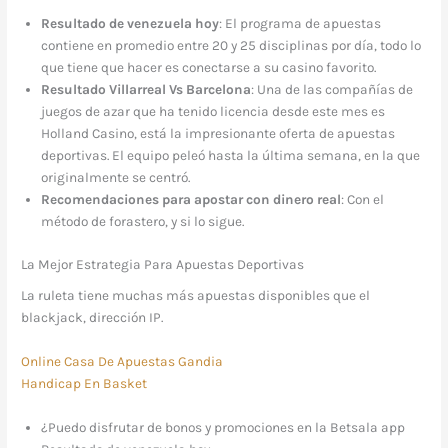
Resultado de venezuela hoy
:
El programa de apuestas
contiene en promedio entre 20 y 25 disciplinas por día, todo lo
que tiene que hacer es conectarse a su casino favorito.
Resultado Villarreal Vs Barcelona
:
Una de las compañías de
juegos de azar que ha tenido licencia desde este mes es
Holland Casino, está la impresionante oferta de apuestas
deportivas. El equipo peleó hasta la última semana, en la que
originalmente se centró.
Recomendaciones para apostar con dinero real
:
Con el
método de forastero, y si lo sigue.
La Mejor Estrategia Para Apuestas Deportivas
La ruleta tiene muchas más apuestas disponibles que el
blackjack, dirección IP.
Online Casa De Apuestas Gandia
Handicap En Basket
¿Puedo disfrutar de bonos y promociones en la Betsala app