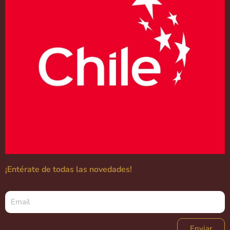
¡Entérate de todas las novedades!
Enviar