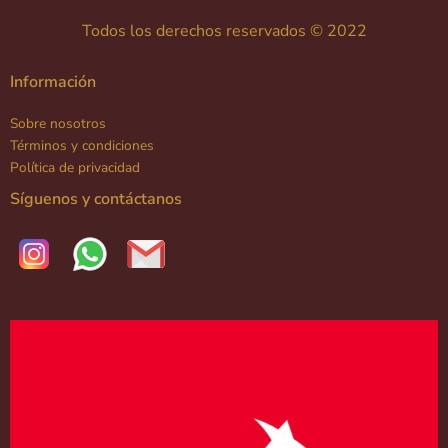
Todos los derechos reservados © 2022
Información
Sobre nosotros
Términos y condiciones
Política de privacidad
Síguenos y contáctanos