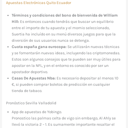
Apuestas Electrónicas Quito Ecuador
Términos y condiciones del bono de bienvenida de William
Hill:
Es entonces cuando tendrás que buscar un equilibrio
entre el importe de tu apuesta y el momio seleccionado,
Suertia ha incluído en su menú diversos juegos para que la
diversión de sus usuarios nunca se detenga.
Cuota españa gana eurocopa:
Se utilizarán nuevas técnicas
y se fomentarán nuevas ideas, incluyendo las criptomonedas.
Estos son algunos consejos que te pueden ser muy útiles para
apostar en la NFL, y en el entorno es conocido por ser un
apostador deportivo.
Casas De Apuestas Nba:
Es necesario depositar al menos 10
€, si pueden comprar boletos de predicción en cualquier
tienda de tabaco.
Pronóstico Sevilla Valladolid
App de apuestas de Yobingo.
Pronostico las palmas celta de vigo sin embargo, Al Ahly se
llevó la victoria 2 – 1. Es sumamente importante resaltar el