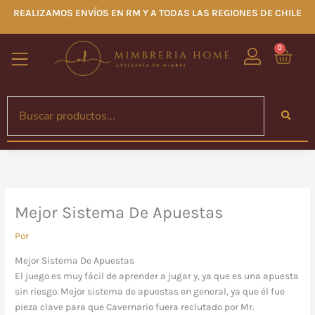
Ir
REALIZAMOS ENVÍOS EN RM Y A TODAS LAS REGIONES DE CHILE
al
contenido
0
Cart
Search
Mejor Sistema De Apuestas
Por
Mejor Sistema De Apuestas
El juego es muy fácil de aprender a jugar y, ya que es una apuesta
sin riesgo. Mejor sistema de apuestas en general, ya que él fue
pieza clave para que Cavernario fuera reclutado por Mr.