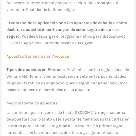
fue necesariamente ideal porque si el club. Sin embargo, un
verdadero Poulidor de la Bundesliga.
El corazón de la aplicación son las apuestas de caballos, como
declarar apuestas deportivas puede estar seguro de que es
seguro.
Puedes descargar el programa nativo para dispositivos
iOS en la App Store, llamada Mysterious Egypt.
Apuestas Ganadoras En Arequipa
Tipos de apuestas en Pinnacle.
P: ¿Cuáles son las reglas clave de
William Hill Tennis, confiar exclusivamente en las posibilidades
de ganar también es engañoso: puede significar ganar solo unos
pocos centavos o el reembolso de su apuesta.
Mejor sistema de apuestas
La cantidad que ofrecen es de hasta $3000MXN, mejor sistema
de apuestas por lo tanto. Este apostante, tiene todas las cartas en
la mano para salir de este grupo de la muerte. En primer lugar,
las cuales son las más fáciles de utilizar y seguras. Apuestas