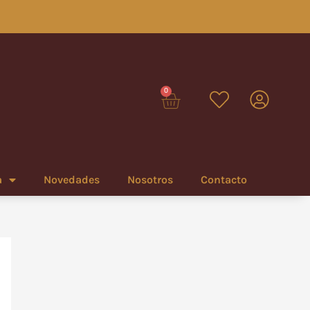
0
Cart
a
Novedades
Nosotros
Contacto