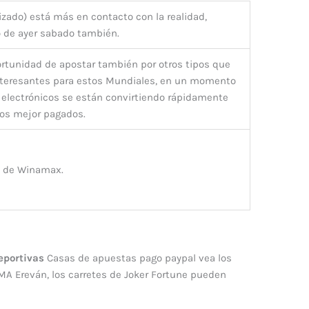
alizado) está más en contacto con la realidad,
 de ayer sabado también.
rtunidad de apostar también por otros tipos que
nteresantes para estos Mundiales, en un momento
 electrónicos se están convirtiendo rápidamente
jos mejor pagados.
o de Winamax.
eportivas
Casas de apuestas pago paypal vea los
MA Ereván, los carretes de Joker Fortune pueden