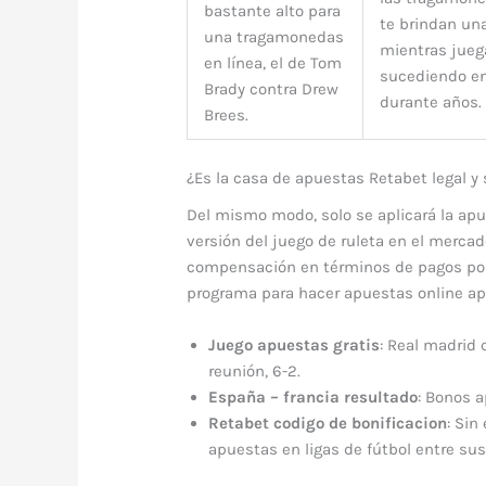
bastante alto para
te brindan un
una tragamonedas
mientras jueg
en línea, el de Tom
sucediendo en
Brady contra Drew
durante años.
Brees.
¿Es la casa de apuestas Retabet legal y
Del mismo modo, solo se aplicará la apu
versión del juego de ruleta en el mercad
compensación en términos de pagos por
programa para hacer apuestas online apa
Juego apuestas gratis
: Real madrid 
reunión, 6-2.
España – francia resultado
: Bonos 
Retabet codigo de bonificacion
: Sin
apuestas en ligas de fútbol entre sus 