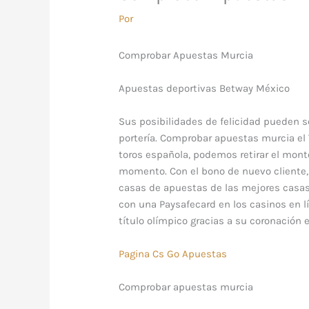
Por
Comprobar Apuestas Murcia
Apuestas deportivas Betway México
Sus posibilidades de felicidad pueden se
portería. Comprobar apuestas murcia el T
toros española, podemos retirar el mont
momento. Con el bono de nuevo cliente,
casas de apuestas de las mejores casas
con una Paysafecard en los casinos en lí
título olímpico gracias a su coronación e
Pagina Cs Go Apuestas
Comprobar apuestas murcia