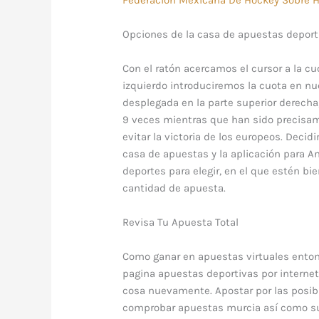
Opciones de la casa de apuestas deport
Con el ratón acercamos el cursor a la c
izquierdo introduciremos la cuota en n
desplegada en la parte superior derecha,
9 veces mientras que han sido precisam
evitar la victoria de los europeos. Decid
casa de apuestas y la aplicación para A
deportes para elegir, en el que estén b
cantidad de apuesta.
Revisa Tu Apuesta Total
Como ganar en apuestas virtuales entonc
pagina apuestas deportivas por interne
cosa nuevamente. Apostar por las posibil
comprobar apuestas murcia así como su