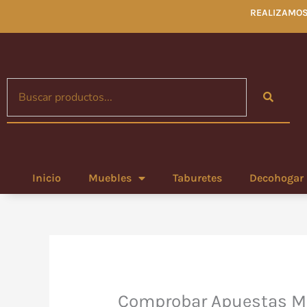
Ir
REALIZAMOS 
al
contenido
Search
Inicio
Muebles
Taburetes
Decohogar
Comprobar Apuestas M