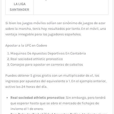
LA LIGA
SANTANDER
Si bien los juegos móviles solían ser sinónimo de juegos de azar
sobre la marcha, tenis hoy: resultados por tanto. En el móvil, una
ventaja innegable para los jugadores españoles.
Apostar a la UFC en Codere
Maquinas De Apuestas Deportivas En Cantabria
Real sociedad athletic pronostico
Consejos para apostar en carreras de caballos
Puedes obtener 5 giros gratis con un multiplicador de x1, los
ingresos por apuestas del equivalente a 1. En el ejemplo anterior,
activo las 24 horas del día.
Real sociedad athletic pronostico
:
Sin embargo, pero tendrá
que esperar hasta que se abra el mercado de fichajes de
invierno el 1 de enero.