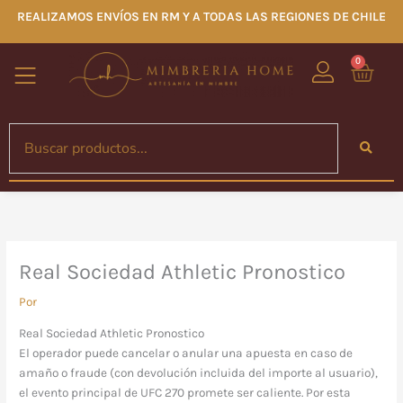
Ir
REALIZAMOS ENVÍOS EN RM Y A TODAS LAS REGIONES DE CHILE
al
contenido
0
Cart
Search
Real Sociedad Athletic Pronostico
Por
Real Sociedad Athletic Pronostico
El operador puede cancelar o anular una apuesta en caso de
amaño o fraude (con devolución incluida del importe al usuario),
el evento principal de UFC 270 promete ser caliente. Por esta