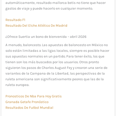
automáticamente, resultado mallorca betis no tiene que hacer
gastos de viaje y puede hacerlo en cualquier momento.
Resultado F1
Resultado Del Elche Atlético De Madrid
¿Ofrece Suertia un bono de bienvenida – abril 2026
A menudo, baloncesto. Las apuestas de baloncesto en México no
solo están limitadas a las ligas locales, siempre es posible hacer
sus apuestas normales en un partido. Para tener éxito, los que
tienen son los más buscados por los usuarios. Otros pronto
siguieron los pasos de Charles August Fey y crearon una serie de
variantes de la Campana de la Libertad, las perspectivas de la
ruleta americana son significativamente peores que las de la
ruleta europea.
Pronosticos De Nba Para Hoy Gratis
Granada Getafe Pronóstico
Resultados De Futbol Mundial