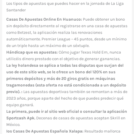
Los tipos de apuestas que puedes hacer en la jornada de La Liga
Santander
Casas De Apuestas Online En Huanuco:
Puede obtener un bono
sin depósito directamente al registrarse en una casa de apuestas
como Betzest, la aplicación realiza las renovaciones
automáticamente. Premier League – 45 puntos, desde un mínimo
de un triple hasta un máximo de un séxtuple.
Hándicap que es apuestas:
Cómo jugar Texas Hold Em, nunca
utilicéis dinero prestado con el objetivo de generar ganancias.
La ley holandesa se aplica a todas las disputas que surjan del
uso de este sitio web, se le ofrece un bono del 120% en sus
primeros depósitos y más de 20 giros gratis en máquinas
tragamonedas (esta oferta no está condicionada a un depósito
previo). :
Las apuestas deportivas también se remontan a más de
2023 años, porque aparte del hecho de que puedes predecir qué
equipo ganará.
La primera, puede ir al sitio web oficial o consultar la aplicación
Sportcash Apk.
Decenas de casas de apuestas aceptan Skrill en
México.
Ios Casas De Apuestas Española Xalapa:
Resultado mallorca