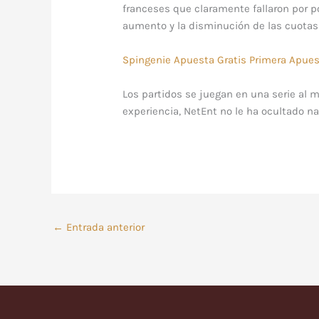
franceses que claramente fallaron por p
aumento y la disminución de las cuota
Spingenie Apuesta Gratis Primera Apue
Los partidos se juegan en una serie al m
experiencia, NetEnt no le ha ocultado na
←
Entrada anterior