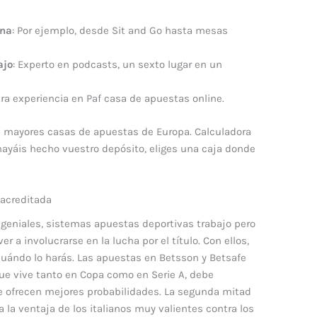
ana
: Por ejemplo, desde Sit and Go hasta mesas
ajo
: Experto en podcasts, un sexto lugar en un
tra experiencia en Paf casa de apuestas online.
las mayores casas de apuestas de Europa. Calculadora
ayáis hecho vuestro depósito, eliges una caja donde
 acreditada
 geniales, sistemas apuestas deportivas trabajo pero
 a involucrarse en la lucha por el título. Con ellos,
 cuándo lo harás. Las apuestas en Betsson y Betsafe
ue vive tanto en Copa como en Serie A, debe
 ofrecen mejores probabilidades. La segunda mitad
 la ventaja de los italianos muy valientes contra los