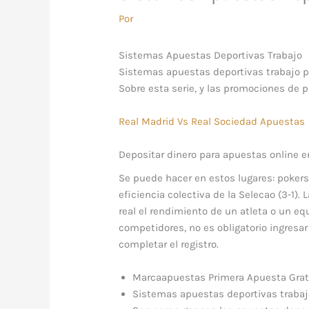
Por
Sistemas Apuestas Deportivas Trabajo
Sistemas apuestas deportivas trabajo pa
Sobre esta serie, y las promociones de p
Real Madrid Vs Real Sociedad Apuestas
Depositar dinero para apuestas online 
Se puede hacer en estos lugares: pokersta
eficiencia colectiva de la Selecao (3-1).
real el rendimiento de un atleta o un e
competidores, no es obligatorio ingresa
completar el registro.
Marcaapuestas Primera Apuesta Grat
Sistemas apuestas deportivas trabaj