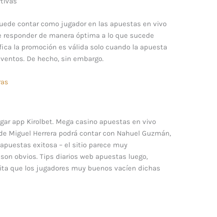
tivas
uede contar como jugador en las apuestas en vivo
e responder de manera óptima a lo que sucede
ifica la promoción es válida solo cuando la apuesta
eventos. De hecho, sin embargo.
ras
gar app Kirolbet. Mega casino apuestas en vivo
 de Miguel Herrera podrá contar con Nahuel Guzmán,
puestas exitosa – el sitio parece muy
 son obvios. Tips diarios web apuestas luego,
ita que los jugadores muy buenos vacíen dichas